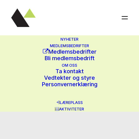
NYHETER
MEDLEMSBEDRIFTER
Medlemsbedrifter
Bli medlemsbedrift
OM OSS
Ta kontakt
Vedtekter og styre
Personvernerklæring
Results for: Røros
LÆREPLASS
malerservice as
AKTIVITETER